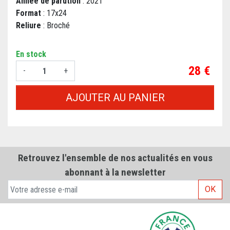
Année de parution
: 2021
Format
: 17x24
Reliure
: Broché
En stock
Prix
28 €
-
+
AJOUTER AU PANIER
Retrouvez l'ensemble de nos actualités en vous
abonnant à la newsletter
OK