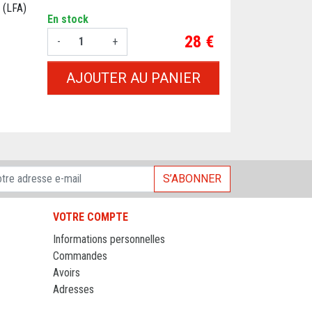
 (LFA)
En stock
Prix
28 €
-
+
AJOUTER AU PANIER
S’ABONNER
VOTRE COMPTE
Informations personnelles
Commandes
Avoirs
Adresses