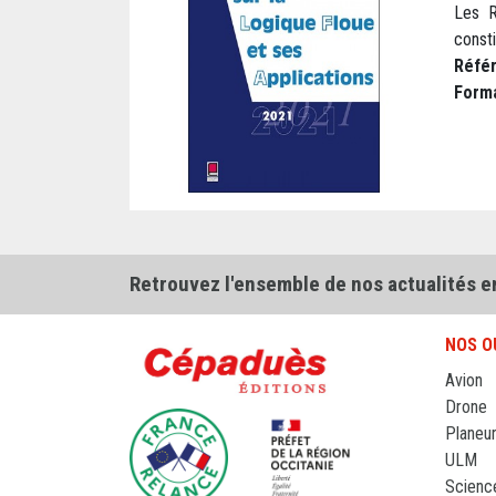
Les R
consti
Réfé
Form
Retrouvez l'ensemble de nos actualités e
NOS O
Avion
Drone
Planeu
ULM
Scienc