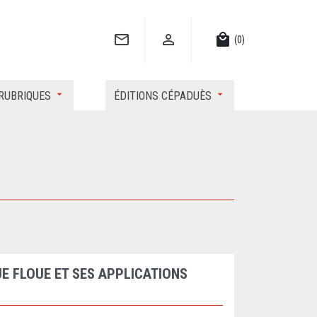


local_mall
(0)
RUBRIQUES
ÉDITIONS CÉPADUÈS
E FLOUE ET SES APPLICATIONS