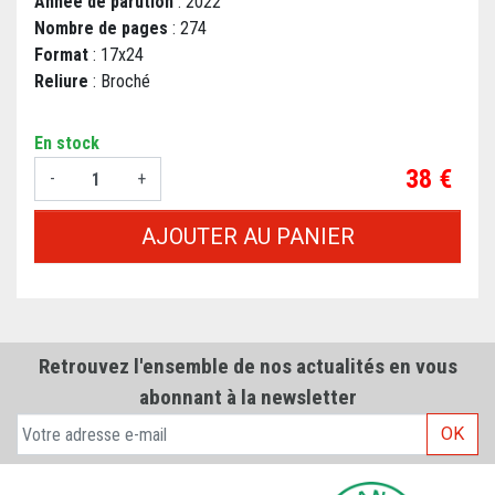
Année de parution
: 2022
Nombre de pages
: 274
Format
: 17x24
Reliure
: Broché
En stock
Prix
38 €
-
+
AJOUTER AU PANIER
Retrouvez l'ensemble de nos actualités en vous
abonnant à la newsletter
OK