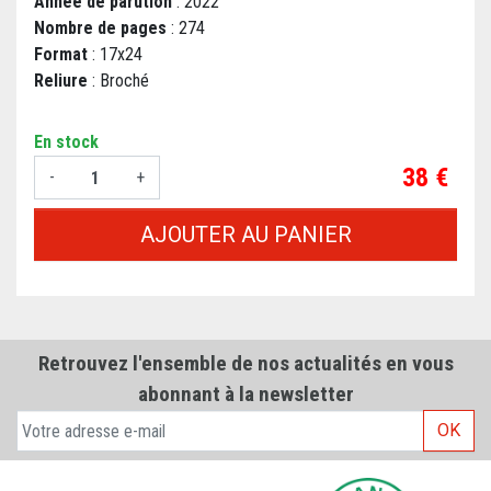
Année de parution
: 2022
Nombre de pages
: 274
Format
: 17x24
Reliure
: Broché
En stock
Prix
38 €
-
+
AJOUTER AU PANIER
Retrouvez l'ensemble de nos actualités en vous
abonnant à la newsletter
OK