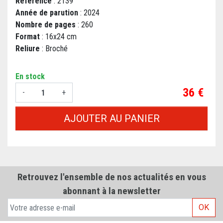
Référence
: 2139
Année de parution
: 2024
Nombre de pages
: 260
Format
: 16x24 cm
Reliure
: Broché
En stock
Prix
36 €
-
+
AJOUTER AU PANIER
Retrouvez l'ensemble de nos actualités en vous
abonnant à la newsletter
OK