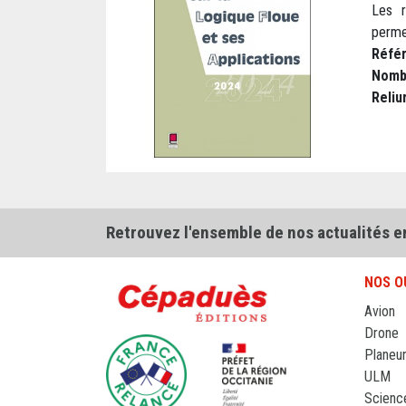
Les r
perme
Réfé
Nomb
Reliu
Retrouvez l'ensemble de nos actualités e
NOS O
Avion
Drone
Planeu
ULM
Scienc