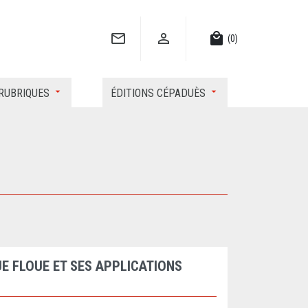


local_mall
(0)
RUBRIQUES
ÉDITIONS CÉPADUÈS
E FLOUE ET SES APPLICATIONS