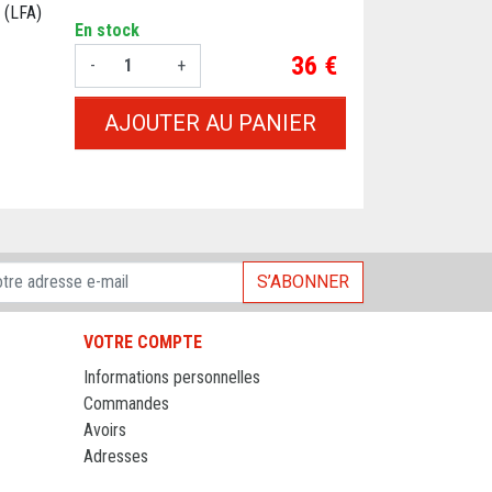
 (LFA)
En stock
Prix
36 €
-
+
AJOUTER AU PANIER
S’ABONNER
VOTRE COMPTE
Informations personnelles
Commandes
Avoirs
Adresses