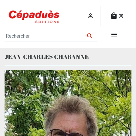

local_mall
(0)


JEAN-CHARLES CHABANNE