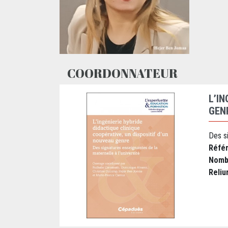
COORDONNATEUR
L’I
GEN
Des si
Réfé
Nomb
Reliu