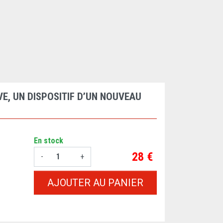
VE, UN DISPOSITIF D’UN NOUVEAU
En stock
Prix
28 €
-
+
AJOUTER AU PANIER