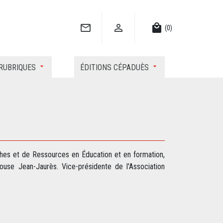


local_mall
(0)
RUBRIQUES
ÉDITIONS CÉPADUÈS
s et de Ressources en Éducation et en formation,
ouse Jean-Jaurès. Vice-présidente de l'Association