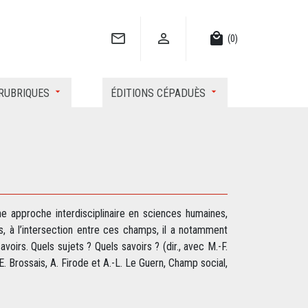


local_mall
(0)
RUBRIQUES
ÉDITIONS CÉPADUÈS
e approche interdisciplinaire en sciences humaines,
s, à l’intersection entre ces champs, il a notamment
oirs. Quels sujets ? Quels savoirs ? (dir., avec M.-F.
 E. Brossais, A. Firode et A.-L. Le Guern, Champ social,