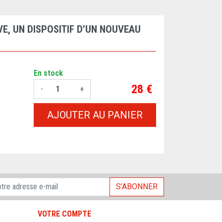
VE, UN DISPOSITIF D’UN NOUVEAU
En stock
Prix
28 €
-
+
AJOUTER AU PANIER
S’ABONNER
VOTRE COMPTE