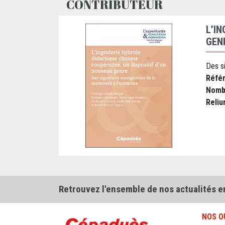
CONTRIBUTEUR
L’I
GEN
Des si
Réfé
Nomb
Reliu
Retrouvez l'ensemble de nos actualités e
NOS O