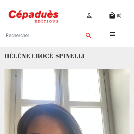

local_mall
(0)


HÉLÈNE CROCÉ-SPINELLI