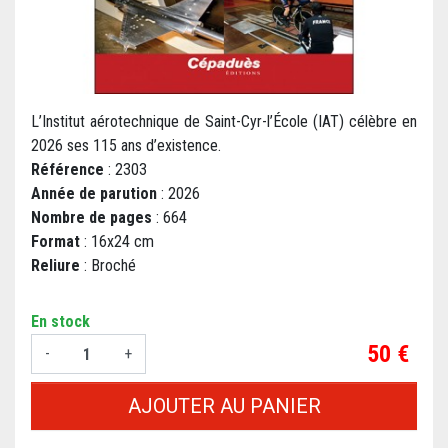
L’Institut aérotechnique de Saint-Cyr-l’École (IAT) célèbre en
2026 ses 115 ans d’existence.
Référence
: 2303
Année de parution
: 2026
Nombre de pages
: 664
Format
: 16x24 cm
Reliure
: Broché
En stock
Prix
50 €
-
+
AJOUTER AU PANIER