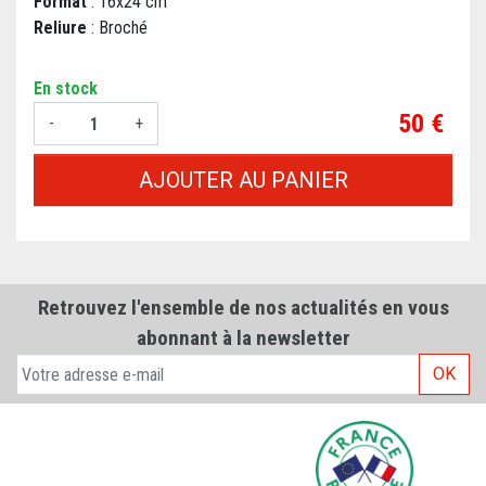
Format
: 16x24 cm
Reliure
: Broché
En stock
Prix
50 €
-
+
AJOUTER AU PANIER
Retrouvez l'ensemble de nos actualités en vous
abonnant à la newsletter
OK