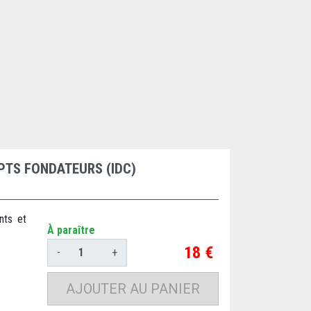
TS FONDATEURS (IDC)
nts et
À paraître
Prix
18 €
-
+
AJOUTER AU PANIER