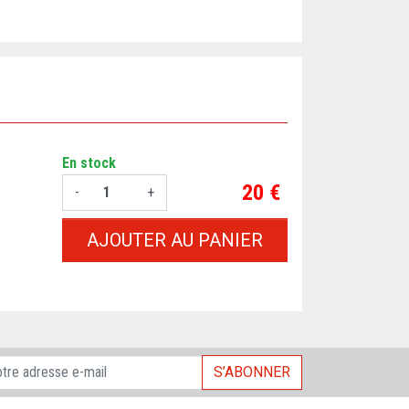
En stock
Prix
20 €
-
+
AJOUTER AU PANIER
S’ABONNER