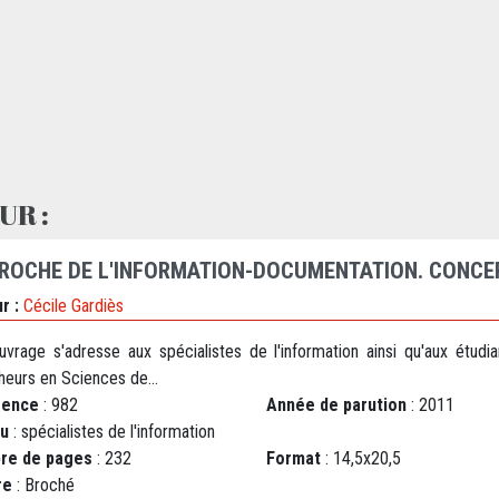
UR :
ROCHE DE L'INFORMATION-DOCUMENTATION. CONCEP
r :
Cécile Gardiès
uvrage s'adresse aux spécialistes de l'information ainsi qu'aux étudia
heurs en Sciences de...
rence
: 982
Année de parution
: 2011
au
: spécialistes de l'information
re de pages
: 232
Format
: 14,5x20,5
re
: Broché