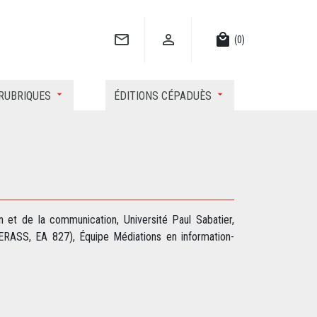


local_mall
(0)
RUBRIQUES
ÉDITIONS CÉPADUÈS
n et de la communication, Université Paul Sabatier,
ERASS, EA 827), Équipe Médiations en information-