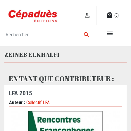

local_mall
(0)


ZEINEB ELKHALFI
EN TANT QUE CONTRIBUTEUR :
LFA 2015
Auteur :
Collectif LFA