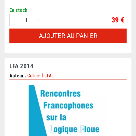
En stock
Prix
39 €
-
+
AJOUTER AU PANIER
LFA 2014
Auteur :
Collectif LFA