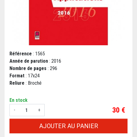
Référence
: 1565
Année de parution
: 2016
Nombre de pages
: 296
Format
: 17x24
Reliure
: Broché
En stock
Prix
30 €
-
+
AJOUTER AU PANIER