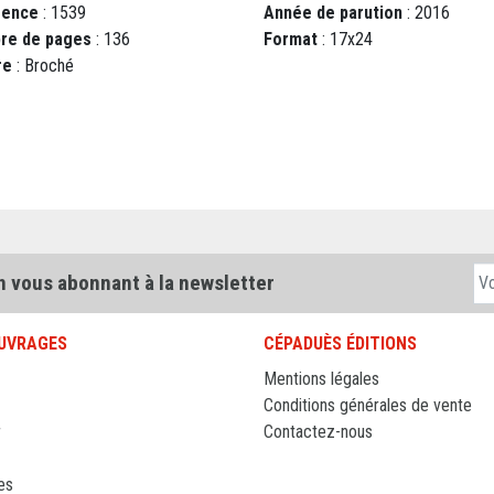
rence
: 1539
Année de parution
: 2016
re de pages
: 136
Format
: 17x24
re
: Broché
n vous abonnant à la newsletter
UVRAGES
CÉPADUÈS ÉDITIONS
Mentions légales
Conditions générales de vente
r
Contactez-nous
es