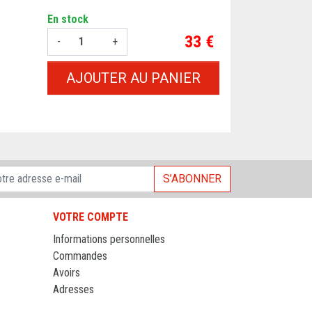
En stock
Prix
33 €
-
+
AJOUTER AU PANIER
S’ABONNER
VOTRE COMPTE
Informations personnelles
Commandes
Avoirs
Adresses