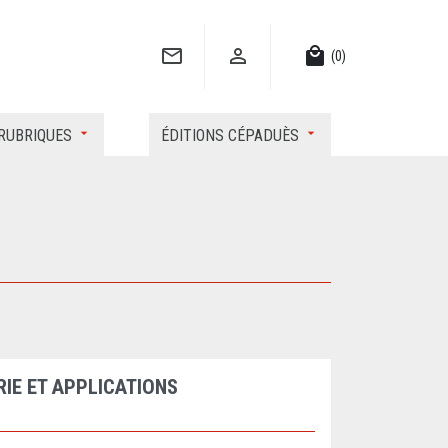


local_mall
(0)
RUBRIQUES
ÉDITIONS CÉPADUÈS
IE ET APPLICATIONS