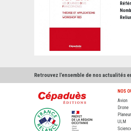
Réfé
Nomb
Reliu
Retrouvez l'ensemble de nos actualités e
NOS O
Avion
Drone
Planeu
ULM
Scienc