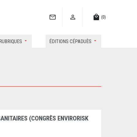


local_mall
(0)
RUBRIQUES
ÉDITIONS CÉPADUÈS
SANITAIRES (CONGRÈS ENVIRORISK