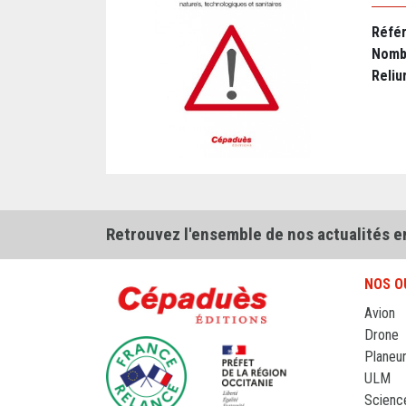
Réfé
Nomb
Reliu
Retrouvez l'ensemble de nos actualités e
NOS O
Avion
Drone
Planeu
ULM
Scienc