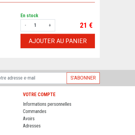
En stock
Prix
21 €
-
+
AJOUTER AU PANIER
S’ABONNER
VOTRE COMPTE
Informations personnelles
Commandes
Avoirs
Adresses