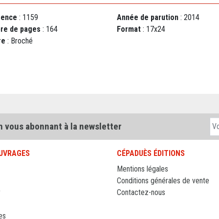
rence
: 1159
Année de parution
: 2014
re de pages
: 164
Format
: 17x24
re
: Broché
n vous abonnant à la newsletter
UVRAGES
CÉPADUÈS ÉDITIONS
Mentions légales
Conditions générales de vente
r
Contactez-nous
es