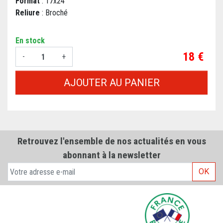
Format
: 17x24
Reliure
: Broché
En stock
Prix
18 €
-
+
AJOUTER AU PANIER
Retrouvez l'ensemble de nos actualités en vous
abonnant à la newsletter
OK