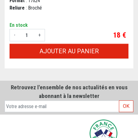
Format
: 17x24
Reliure
: Broché
En stock
Prix
18 €
-
+
AJOUTER AU PANIER
Retrouvez l'ensemble de nos actualités en vous
abonnant à la newsletter
OK