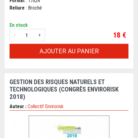
Format
: 17x24
Reliure
: Broché
En stock
Prix
18 €
-
+
AJOUTER AU PANIER
GESTION DES RISQUES NATURELS ET
TECHNOLOGIQUES (CONGRÈS ENVIRORISK
2018)
Auteur :
Collectif Envirorisk