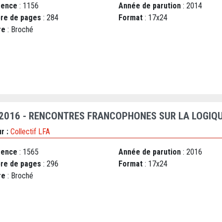
rence
: 1156
Année de parution
: 2014
re de pages
: 284
Format
: 17x24
re
: Broché
 2016 - RENCONTRES FRANCOPHONES SUR LA LOGIQU
r :
Collectif LFA
rence
: 1565
Année de parution
: 2016
re de pages
: 296
Format
: 17x24
re
: Broché