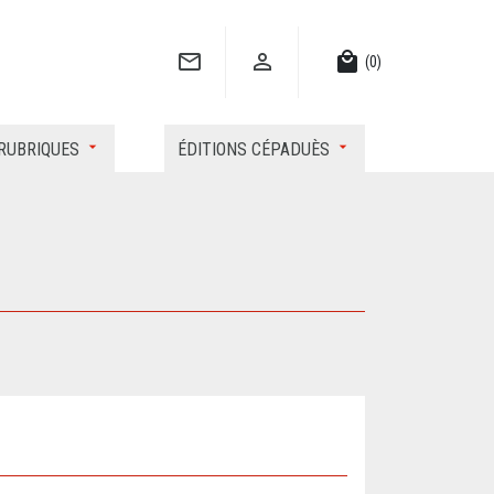


local_mall
(0)
RUBRIQUES
ÉDITIONS CÉPADUÈS