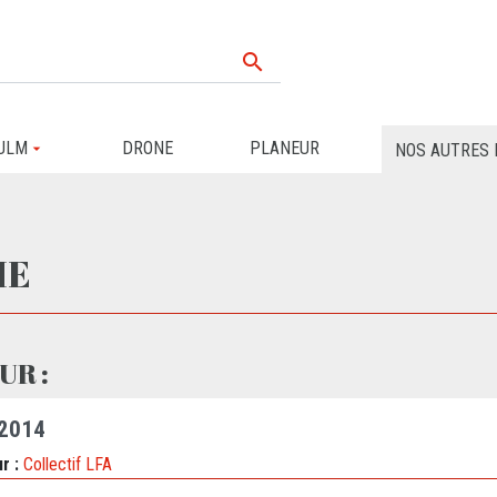

ULM
DRONE
PLANEUR
NOS AUTRES 
HE
UR :
 2014
r :
Collectif LFA