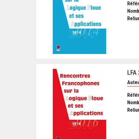
Réfé
Nomb
Reliu
LFA
Auteu
Réfé
Nomb
Reliu