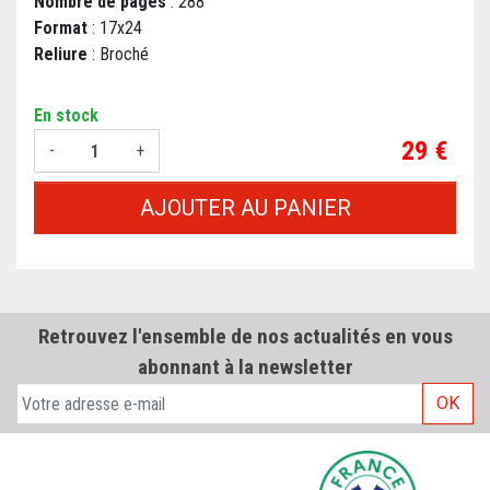
Nombre de pages
: 288
Format
: 17x24
Reliure
: Broché
En stock
Prix
29 €
-
+
AJOUTER AU PANIER
Retrouvez l'ensemble de nos actualités en vous
abonnant à la newsletter
OK