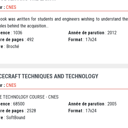
r :
CNES
book was written for students and engineers wishing to understand the
ples behind the acquisition...
rence
: 1036
Année de parution
: 2012
re de pages
: 492
Format
: 17x24
re
: Broché
CECRAFT TECHNIQUES AND TECHNOLOGY
r :
CNES
E TECHNOLOGY COURSE - CNES
rence
: 68500
Année de parution
: 2005
re de pages
: 2528
Format
: 17x24
re
: SoftBound