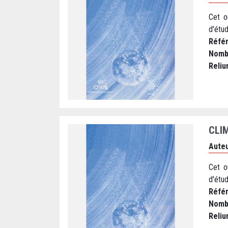
Cet o
d'étud
Réfé
Nomb
Reliu
CLI
Auteu
Cet o
d'étud
Réfé
Nomb
Reliu