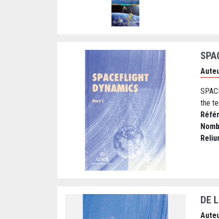
SPA
Auteu
SPACE
the t
Réfé
Nomb
Reliu
DE 
Auteu