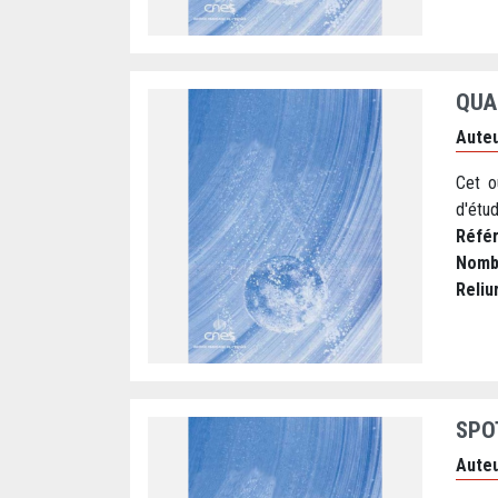
QUA
Auteu
Cet o
d'étud
Réfé
Nomb
Reliu
SPO
Auteu