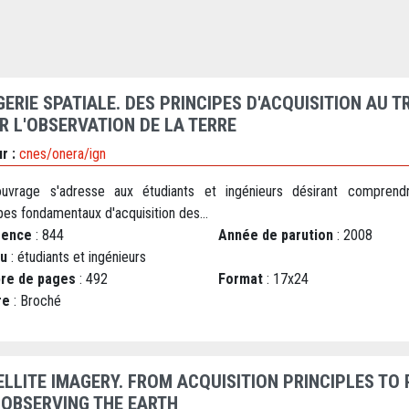
GERIE SPATIALE. DES PRINCIPES D'ACQUISITION AU 
R L'OBSERVATION DE LA TERRE
r :
cnes/onera/ign
uvrage s'adresse aux étudiants et ingénieurs désirant comprend
pes fondamentaux d'acquisition des...
rence
: 844
Année de parution
: 2008
au
: étudiants et ingénieurs
re de pages
: 492
Format
: 17x24
re
: Broché
ELLITE IMAGERY. FROM ACQUISITION PRINCIPLES TO
 OBSERVING THE EARTH