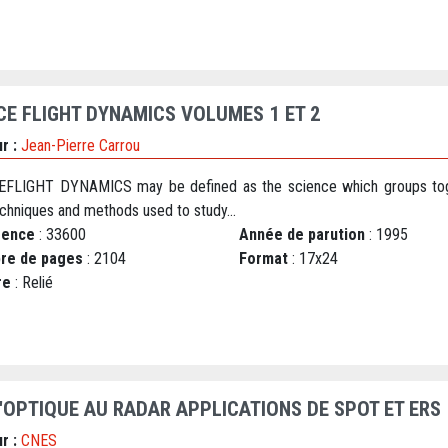
CE FLIGHT DYNAMICS VOLUMES 1 ET 2
r :
Jean-Pierre Carrou
FLIGHT DYNAMICS may be defined as the science which groups to
echniques and methods used to study...
rence
: 33600
Année de parution
: 1995
re de pages
: 2104
Format
: 17x24
re
: Relié
L'OPTIQUE AU RADAR APPLICATIONS DE SPOT ET ERS
r :
CNES