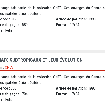
uvrage fait partie de la collection CNES. Ces ouvrages du Centre na
es spatiales étaient édités...
rence
: 312
Année de parution
: 1993
re de pages
: 580
Format
: 17x24
re
: Relié
MATS SUBTROPICAUX ET LEUR ÉVOLUTION
r :
CNES
uvrage fait partie de la collection CNES. Ces ouvrages du Centre na
es spatiales étaient édités...
rence
: 300
Année de parution
: 1993
re de pages
: 704
Format
: 17x24
re
: Relié