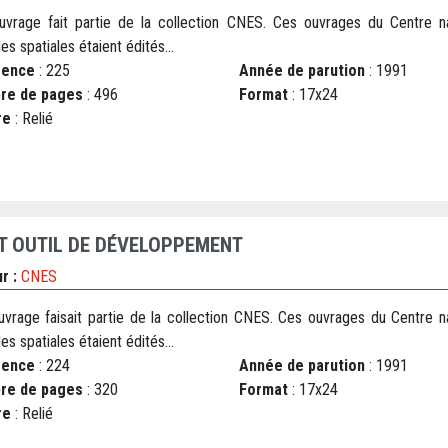
uvrage fait partie de la collection CNES. Ces ouvrages du Centre na
es spatiales étaient édités...
rence
: 225
Année de parution
: 1991
re de pages
: 496
Format
: 17x24
re
: Relié
T OUTIL DE DÉVELOPPEMENT
r :
CNES
uvrage faisait partie de la collection CNES. Ces ouvrages du Centre na
es spatiales étaient édités...
rence
: 224
Année de parution
: 1991
re de pages
: 320
Format
: 17x24
re
: Relié