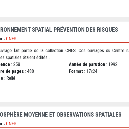
IRONNEMENT SPATIAL PRÉVENTION DES RISQUES
r :
CNES
uvrage fait partie de la collection CNES. Ces ouvrages du Centre na
es spatiales étaient édités...
rence
: 258
Année de parution
: 1992
re de pages
: 488
Format
: 17x24
re
: Relié
OSPHÈRE MOYENNE ET OBSERVATIONS SPATIALES
r :
CNES