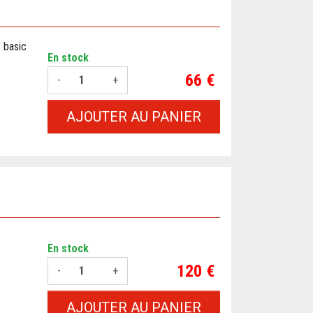
 basic
En stock
Prix
66 €
-
+
AJOUTER AU PANIER
En stock
Prix
120 €
-
+
AJOUTER AU PANIER