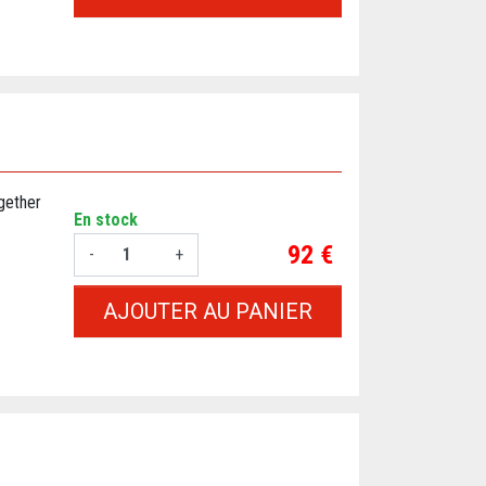
gether
En stock
Prix
92 €
-
+
AJOUTER AU PANIER