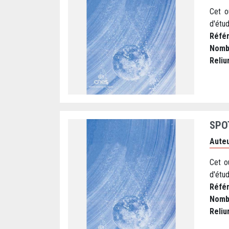
Cet o
d'étud
Réfé
Nomb
Reliu
SPO
Auteu
Cet o
d'étud
Réfé
Nomb
Reliu