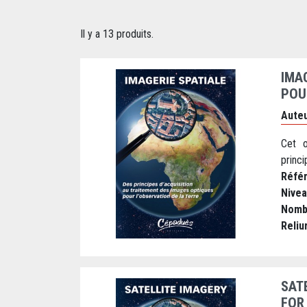
Il y a 13 produits.
IMA
POU
Auteu
Cet o
princi
Réfé
Nive
Nomb
Reliu
SAT
FOR