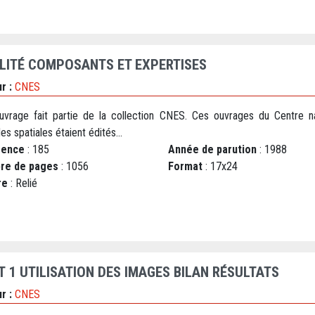
LITÉ COMPOSANTS ET EXPERTISES
r :
CNES
uvrage fait partie de la collection CNES. Ces ouvrages du Centre na
es spatiales étaient édités...
rence
: 185
Année de parution
: 1988
re de pages
: 1056
Format
: 17x24
re
: Relié
T 1 UTILISATION DES IMAGES BILAN RÉSULTATS
r :
CNES