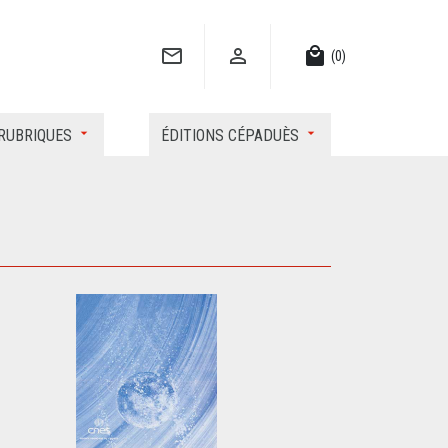


local_mall
(0)
RUBRIQUES
ÉDITIONS CÉPADUÈS