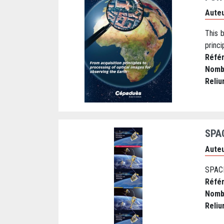
Auteu
This 
princi
Réfé
Nomb
Reliu
SPA
Auteu
SPAC
Réfé
Nomb
Reliu