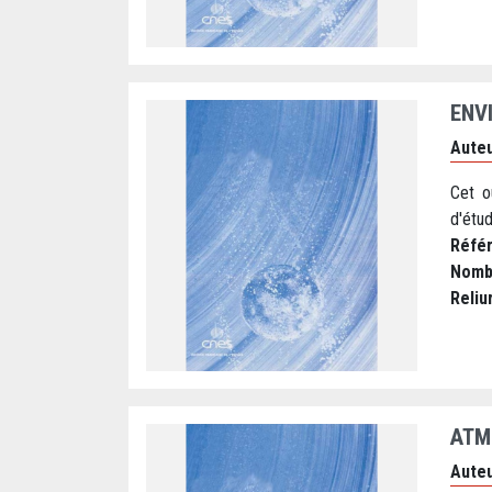
ENV
Auteu
Cet o
d'étud
Réfé
Nomb
Reliu
ATM
Auteu