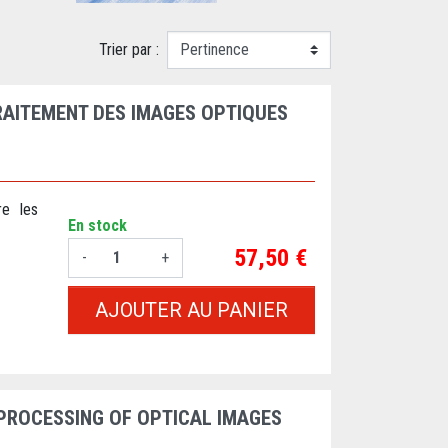
Trier par :
TRAITEMENT DES IMAGES OPTIQUES
re les
En stock
Prix
57,50 €
-
+
AJOUTER AU PANIER
 PROCESSING OF OPTICAL IMAGES