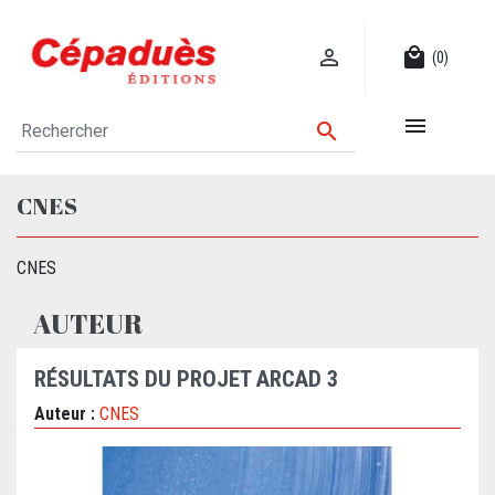

local_mall
(0)


CNES
CNES
AUTEUR
RÉSULTATS DU PROJET ARCAD 3
Auteur :
CNES