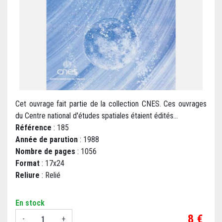
Cet ouvrage fait partie de la collection CNES. Ces ouvrages
du Centre national d'études spatiales étaient édités...
Référence
: 185
Année de parution
: 1988
Nombre de pages
: 1056
Format
: 17x24
Reliure
: Relié
En stock
Prix
8 €
-
+