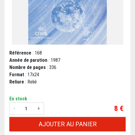
Référence
: 168
Année de parution
: 1987
Nombre de pages
: 336
Format
: 17x24
Reliure
: Relié
En stock
Prix
8 €
-
+
AJOUTER AU PANIER