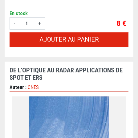
En stock
Prix
8 €
-
+
AJOUTER AU PANIER
DE L'OPTIQUE AU RADAR APPLICATIONS DE
SPOT ET ERS
Auteur :
CNES