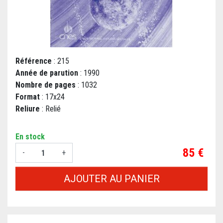
Référence
: 215
Année de parution
: 1990
Nombre de pages
: 1032
Format
: 17x24
Reliure
: Relié
En stock
Prix
85 €
-
+
AJOUTER AU PANIER