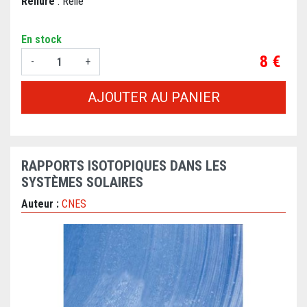
Reliure
: Relié
En stock
Prix
8 €
-
+
AJOUTER AU PANIER
RAPPORTS ISOTOPIQUES DANS LES
SYSTÈMES SOLAIRES
Auteur :
CNES