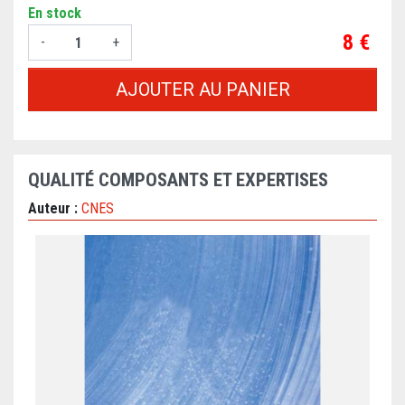
En stock
Prix
8 €
-
+
AJOUTER AU PANIER
QUALITÉ COMPOSANTS ET EXPERTISES
Auteur :
CNES