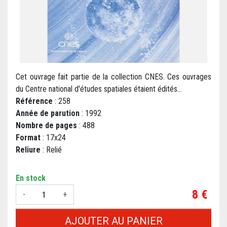
Cet ouvrage fait partie de la collection CNES. Ces ouvrages
du Centre national d'études spatiales étaient édités...
Référence
: 258
Année de parution
: 1992
Nombre de pages
: 488
Format
: 17x24
Reliure
: Relié
En stock
Prix
8 €
-
+
AJOUTER AU PANIER