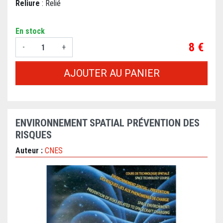
Reliure
: Relié
En stock
Prix
8 €
-
+
AJOUTER AU PANIER
ENVIRONNEMENT SPATIAL PRÉVENTION DES
RISQUES
Auteur :
CNES