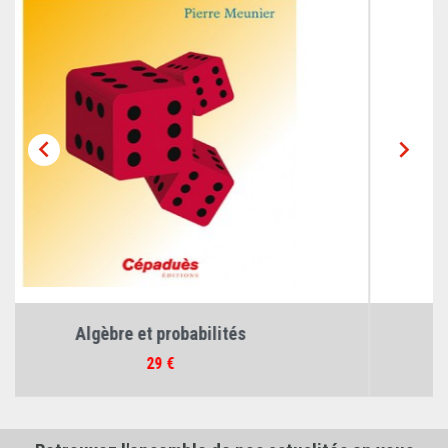


Cours d'algèbre et...
Prix
26 €