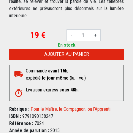
réalité, se relever et trouver la parole de Vie. Les ténèbres
extérieures ne prévaudront plus désormais sur la lumière
intérieure.
19 €
-
+
En stock
AJOUTER AU PANIER
Commande
avant 16h
,
expédié
le jour même
(lu. - ve.)
Livraison express
sous 48h.
Rubrique :
Pour le Maître, le Compagnon, ou l'Apprenti
ISBN :
9791090138247
Référence :
7024
Année de parution :
2015