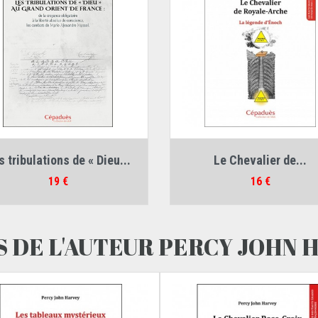
Auteur :
Didier Molines
Auteur :
Percy John Harvey
s tribulations de « Dieu...
Le Chevalier de...
Prix
Prix
19 €
16 €
S DE L'AUTEUR PERCY JOHN 