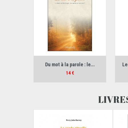
Auteur :
Didier Molines
Du mot à la parole : le...
Le
Prix
14 €
LIVRE