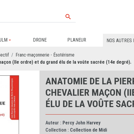

ULM
DRONE
PLANEUR
NOS AUTRES 
ectif
Franc-maçonnerie - Ésotérisme
açon (IIe ordre) et du grand élu de la voûte sacrée (14e degré).
ANATOMIE DE LA PIER
CHEVALIER MAÇON (II
ÉLU DE LA VOÛTE SACR
Auteur :
Percy John Harvey
Collection :
Collection de Midi