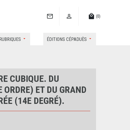


local_mall
(0)
RUBRIQUES
ÉDITIONS CÉPADUÈS
RE CUBIQUE. DU
E ORDRE) ET DU GRAND
ÉE (14E DEGRÉ).