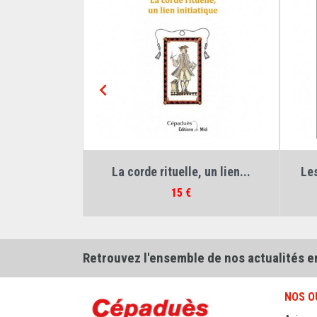

ohn Harvey
Auteur :
Percy John Harvey
r de...
Le Chevalier de...
Prix
12 €
Retrouvez l'ensemble de nos actualités e
NOS O