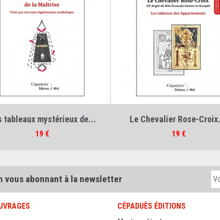
Auteur :
Percy John Harvey
Auteur :
Percy John Harvey
L'Épreuve de la Terre et...
Anatomie de la croix..
Prix
Prix
19 €
9 €
n vous abonnant à la newsletter
UVRAGES
CÉPADUÈS ÉDITIONS