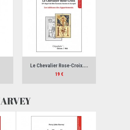
Auteur :
Percy John Harvey
Le Chevalier Rose-Croix....
Prix
19 €
HARVEY