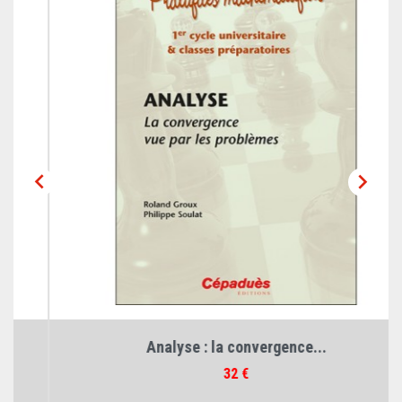


Analyse : la convergence...
Prix
32 €