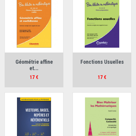
Géométrie affine
Fonctions Usuelles
et...
Prix
Prix
17 €
17 €