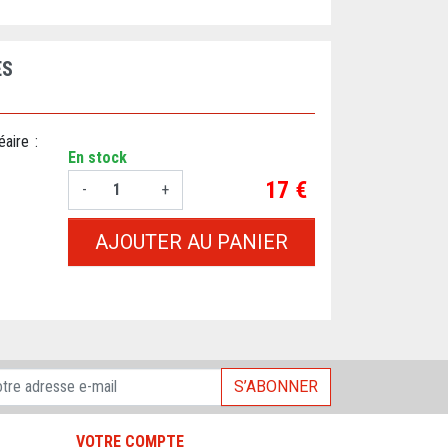
ES
aire :
En stock
Prix
17 €
-
+
AJOUTER AU PANIER
S’ABONNER
VOTRE COMPTE