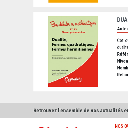
DUA
Auteu
Cet o
dualit
Réfé
Nive
Nomb
Reliu
Retrouvez l'ensemble de nos actualités e
NOS O