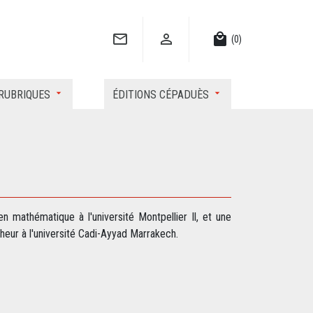


local_mall
(0)
RUBRIQUES
ÉDITIONS CÉPADUÈS
athématique à l'université Montpellier Il, et une
heur à l'université Cadi-Ayyad Marrakech.