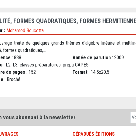
LITÉ, FORMES QUADRATIQUES, FORMES HERMITIENN
r :
Mohamed Boucetta
uvrage traite de quelques grands thèmes d'algèbre linéaire et multiliné
é, formes quadratiques,...
rence
: 888
Année de parution
: 2009
au
: L2, L3, classes préparatoires, prépa CAPES
re de pages
: 152
Format
: 14,5x20,5
re
: Broché
n vous abonnant à la newsletter
UVRAGES
CÉPADUÈS ÉDITIONS