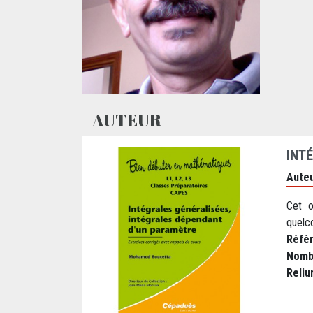
AUTEUR
INT
Auteu
Cet o
quelco
Réfé
Nomb
Reliu