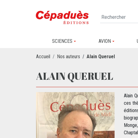
SCIENCES
AVION
Accueil
Nos auteurs
Alain Queruel
ALAIN QUERUEL
Alain Q
ces thè
édition
biograp
Monge,
Chapta