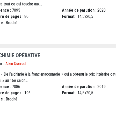
s tout ce qui touche aux...
rence
: 7095
Année de parution
: 2020
re de pages
: 80
Format
: 14,5x20,5
re
: Broché
LCHIMIE OPÉRATIVE
r :
Alain Queruel
« De l’alchimie à la franc-maçonnerie » qui a obtenu le prix littéraire ca
i » au 16e salon...
rence
: 7086
Année de parution
: 2019
re de pages
: 196
Format
: 14,5x20,5
re
: Broché