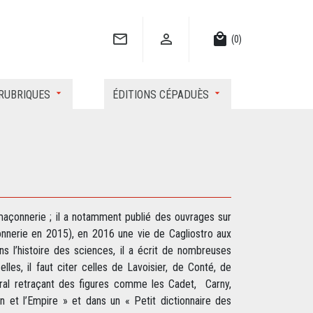


local_mall
(0)
RUBRIQUES
ÉDITIONS CÉPADUÈS
-maçonnerie ; il a notamment publié des ouvrages sur
onnerie en 2015), en 2016 une vie de Cagliostro aux
ans l’histoire des sciences, il a écrit de nombreuses
lles, il faut citer celles de Lavoisier, de Conté, de
éral retraçant des figures comme les Cadet, Carny,
 et l’Empire » et dans un « Petit dictionnaire des