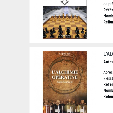
de prè
Réfé
Nomb
Reliu
L'A
Auteu
Après 
« essa
Réfé
Nomb
Reliu