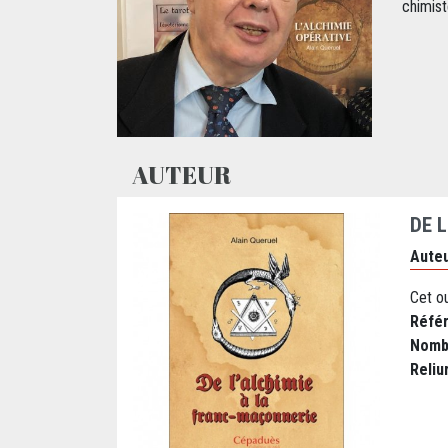
chimist
AUTEUR
DE 
Auteu
Cet ou
Réfé
Nomb
Reliu