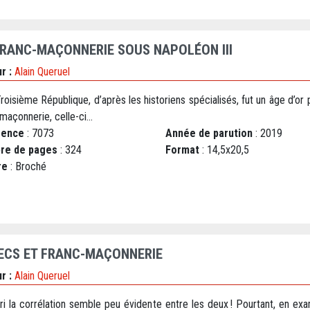
FRANC-MAÇONNERIE SOUS NAPOLÉON III
r :
Alain Queruel
Troisième République, d’après les historiens spécialisés, fut un âge d’or 
maçonnerie, celle-ci...
rence
: 7073
Année de parution
: 2019
re de pages
: 324
Format
: 14,5x20,5
re
: Broché
ECS ET FRANC-MAÇONNERIE
r :
Alain Queruel
ri la corrélation semble peu évidente entre les deux ! Pourtant, en ex