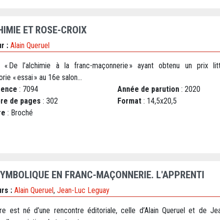
HIMIE ET ROSE-CROIX
r :
Alain Queruel
 « De l’alchimie à la franc-maçonnerie » ayant obtenu un prix litt
rie « essai » au 16e salon...
rence
: 7094
Année de parution
: 2020
re de pages
: 302
Format
: 14,5x20,5
re
: Broché
SYMBOLIQUE EN FRANC-MAÇONNERIE. L'APPRENTI
rs :
Alain Queruel
,
Jean-Luc Leguay
vre est né d’une rencontre éditoriale, celle d’Alain Queruel et de Je