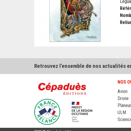
Leguay
Réfé
Nomb
Reliu
Retrouvez l'ensemble de nos actualités e
NOS O
Avion
Drone
Planeu
ULM
Scienc