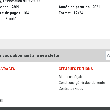
, l’association du texte et...
rence
: 7809
Année de parution
: 2021
re de pages
: 104
Format
: 17x24
re
: Broché
n vous abonnant à la newsletter
UVRAGES
CÉPADUÈS ÉDITIONS
Mentions légales
Conditions générales de vente
r
Contactez-nous
es