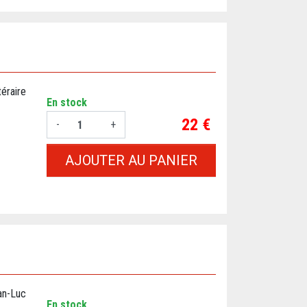
éraire
En stock
Prix
22 €
-
+
AJOUTER AU PANIER
an-Luc
En stock