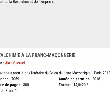
es de la Révolution et de l’Empire ».
L'ALCHIMIE À LA FRANC-MAÇONNERIE
r :
Alain Queruel
vrage a reçu le prix littéraire du Salon du Livre Maçonnique - Paris 201
rence
: 7059
Année de parution
: 2018
re de pages
: 300
Format
: 14,5x20,5
re
: Broché