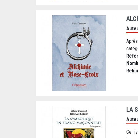
ALC
Auteu
Après
catégo
Réfé
Nomb
Reliu
LA 
Auteu
Ce li