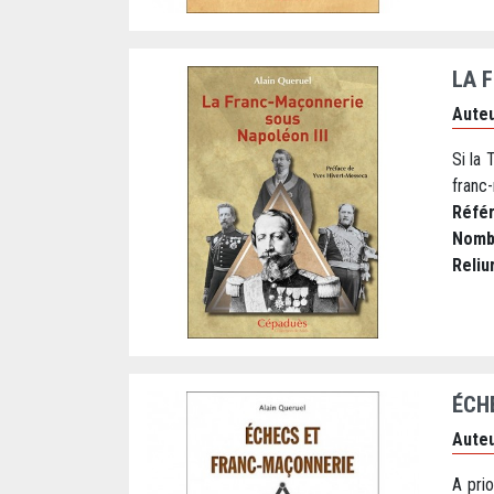
LA 
Auteu
Si la 
franc-
Réfé
Nomb
Reliu
ÉCH
Auteu
A prio