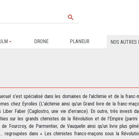

ULM
DRONE
PLANEUR
NOS AUTRES 
ueruel s’est spécialisé dans les domaines de l’alchimie et de la franc
mes chez Eyrolles (L’alchimie ainsi qu’un Grand livre de la franc-maç
s Liber Faber (Cagliostro, une vie d’errance). En outre, très investi d
hies sur les grands chimistes de la Révolution et de l’Empire (parmi e
 de Fourcroy, de Parmentier, de Vauquelin ainsi qu’un livre plus gén
l… regroupées dans « Les chimistes francs-maçons sous la Révolution