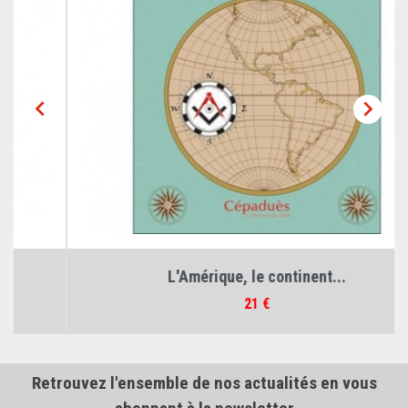


L'Amérique, le continent...
Prix
21 €
Retrouvez l'ensemble de nos actualités en vous