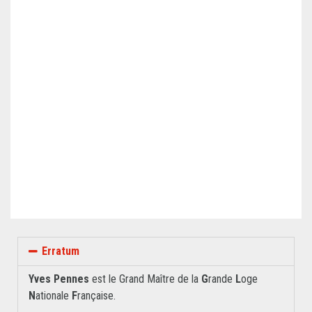
Erratum
Yves Pennes
est le Grand Maître de la
G
rande
L
oge
N
ationale
F
rançaise.