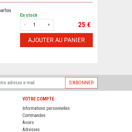
arfois
En stock
Prix
25 €
-
+
AJOUTER AU PANIER
S’ABONNER
VOTRE COMPTE
Informations personnelles
Commandes
Avoirs
Adresses