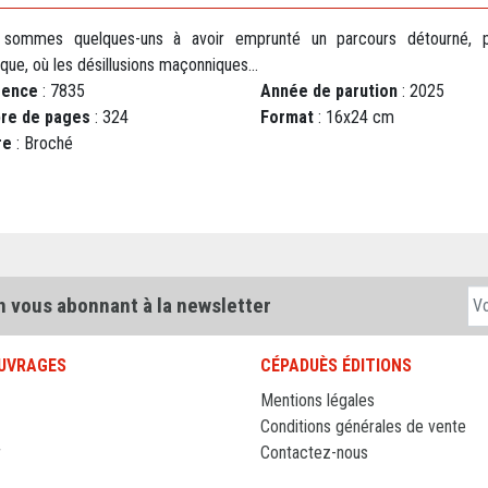
sommes quelques-uns à avoir emprunté un parcours détourné, p
que, où les désillusions maçonniques...
rence
: 7835
Année de parution
: 2025
re de pages
: 324
Format
: 16x24 cm
re
: Broché
n vous abonnant à la newsletter
UVRAGES
CÉPADUÈS ÉDITIONS
Mentions légales
Conditions générales de vente
r
Contactez-nous