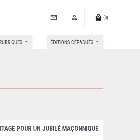


local_mall
(0)
RUBRIQUES
ÉDITIONS CÉPADUÈS
ARTAGE POUR UN JUBILÉ MAÇONNIQUE