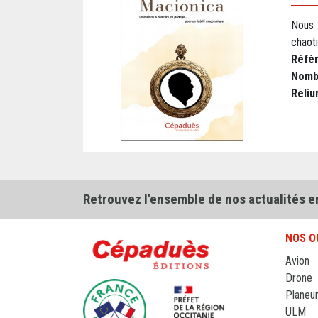
Nous 
chaoti
Réfé
Nomb
Reliu
Retrouvez l'ensemble de nos actualités e
NOS O
Avion
Drone
Planeu
ULM