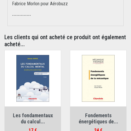
Fabrice Morlon pour Aérobuzz
-------------
Les clients qui ont acheté ce produit ont également
acheté...
Les fondamentaux
Fondements
du calcul...
énergétiques de...
Prix
Prix
17 €
24 €