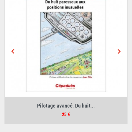


Pilotage avancé. Du huit...
Prix
25 €