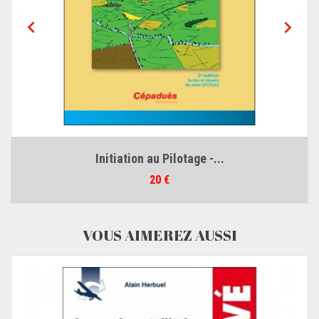


Initiation au Pilotage -...
Prix
20 €
VOUS AIMEREZ AUSSI