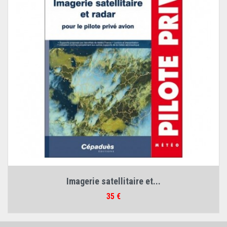
Imagerie satellitaire et...
Prix
35 €