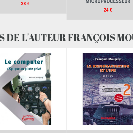
MICROPROCESSEUR
Prix
38 €
Prix
24 €
S DE L'AUTEUR FRANÇOIS M