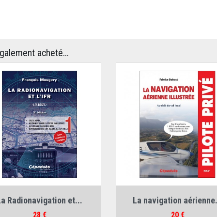
également acheté...
Auteur :
François Mougery
Auteur :
Fabrice Dubost
La Radionavigation et...
La navigation aérienne.
Prix
Prix
28 €
20 €