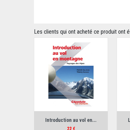
Les clients qui ont acheté ce produit ont 
Auteurs :
Patrick Gilliéron
,
Thierry Georges
Introduction au vol en...
Prix
22 €