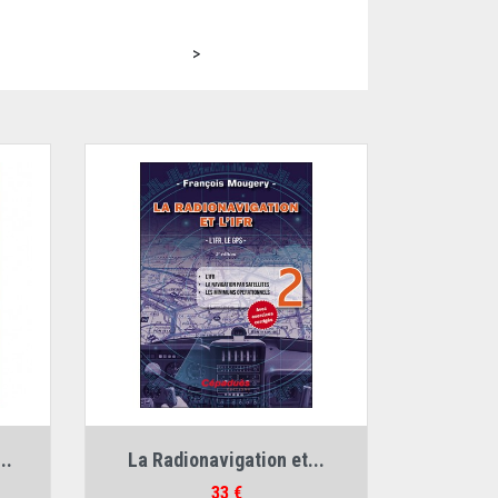
>
Auteur :
François Mougery
..
La Radionavigation et...
Prix
33 €