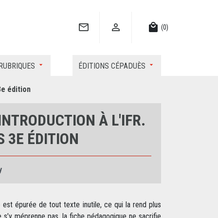


local_mall
(0)
RUBRIQUES
ÉDITIONS CÉPADUÈS
3e édition
INTRODUCTION À L'IFR.
 3E ÉDITION
y
 est épurée de tout texte inutile, ce qui la rend plus
ne s’y méprenne pas, la fiche pédagogique ne sacrifie