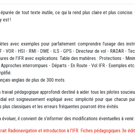
 épurée de tout texte inutile, ce qui la rend plus claire et plus concise
 est !
ètes avec exemples pour parfaitement comprendre l’usage des instru
F - VOR - HSI - RMI - DME - ILS - GPS - Directeur de vol - RADAR - Te
dures de l’IFR avec explications. Table des matières : Protections - Mi
- Approches interrompues - Départs - En Route - Vol IFR.- Exemples etc
plifié.
rançais-anglais de plus de 300 mots.
 travail pédagogique approfondi destiné à aider tous les pilotes soucieux
dial est soigneusement expliqué avec simplicité pour que chacun pui
 plus classiques et les erreurs fréquentes pourront être évités.
 évoluer, il convient de s’informer des modifications éventuelles à venir.
trait Radionavigation et introduction à l'IFR. Fiches pédagogiques 3e édit