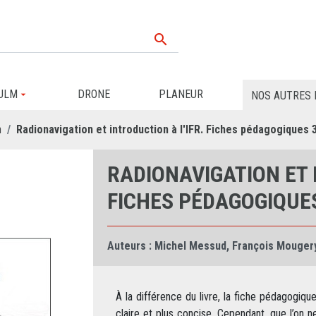

ULM
DRONE
PLANEUR
NOS AUTRES 
n
Radionavigation et introduction à l'IFR. Fiches pédagogiques 
RADIONAVIGATION ET 
FICHES PÉDAGOGIQUES
Auteurs :
Michel Messud
,
François Mouger
À la différence du livre, la fiche pédagogique
claire et plus concise. Cependant, que l’on 