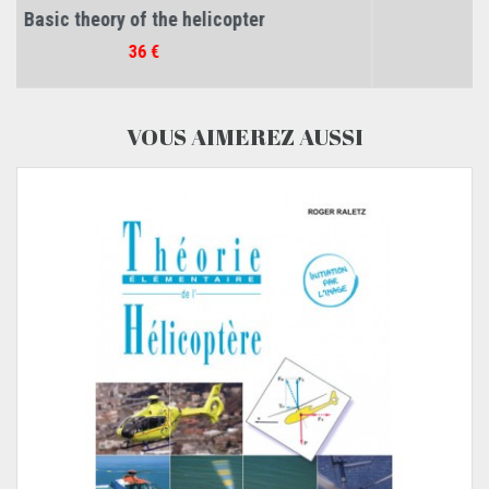
Théorie Élémentaire de...
Prix
36 €
VOUS AIMEREZ AUSSI