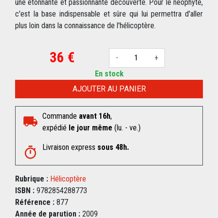
une étonnante et passionnante découverte. Pour le néophyte,
c'est la base indispensable et sûre qui lui permettra d'aller
plus loin dans la connaissance de l'hélicoptère.
36 €
-
+
En stock
AJOUTER AU PANIER
Commande
avant 16h
,
expédié
le jour même
(lu. - ve.)
Livraison express
sous 48h.
Rubrique :
Hélicoptère
ISBN :
9782854288773
Référence :
877
Année de parution :
2009