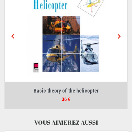


TEORÍA ELEMENTAL DEL...
Prix
36 €
VOUS AIMEREZ AUSSI