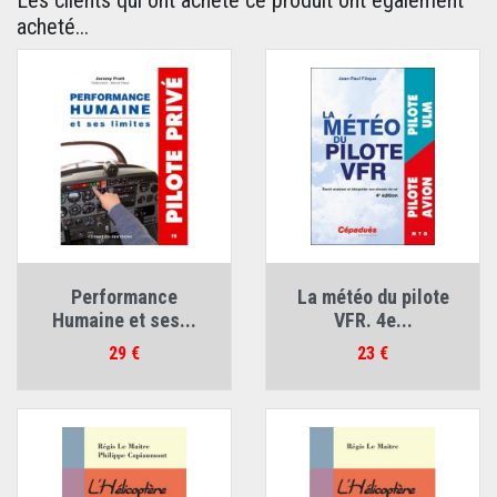
Les clients qui ont acheté ce produit ont également
acheté...
Performance
La météo du pilote
Humaine et ses...
VFR. 4e...
Prix
Prix
29 €
23 €