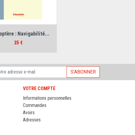
Auteur :
Régis Le Maitre
optère : Navigabilité...
Prix
25 €
S’ABONNER
VOTRE COMPTE
Informations personnelles
Commandes
Avoirs
Adresses