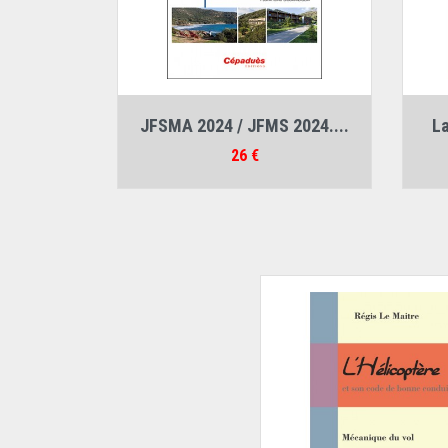
Auteur :
Collectif JFSMA
JFSMA 2024 / JFMS 2024....
La
Prix
26 €