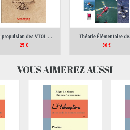
Auteur :
Christian Mercier
Auteur :
Roger Raletz
 propulsion des VTOL....
Théorie Élémentaire de.
Prix
Prix
25 €
36 €
VOUS AIMEREZ AUSSI