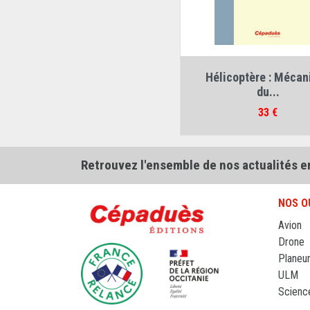
Auteur :
Régis Le Maitr
Hélicoptère : Mécan
du...
Prix
33 €
Retrouvez l'ensemble de nos actualités e
NOS O
Avion
Drone
Planeu
ULM
Scienc