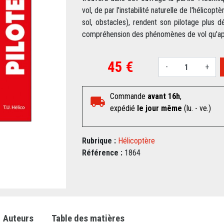
vol, de par l'instabilité naturelle de l'hélicop
sol, obstacles), rendent son pilotage plus d
compréhension des phénomènes de vol qu'app
45 €
-
+
Commande
avant 16h
,
expédié
le jour même
(lu. - ve.)
Rubrique :
Hélicoptère
Référence :
1864
Auteurs
Table des matières