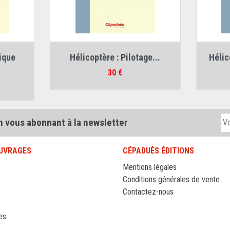
e
Auteurs :
ique
Hélicoptère : Pilotage...
Hélic
Philippe Capiaumont
,
Régis Le Maitre
Prix
30 €
n vous abonnant à la newsletter
UVRAGES
CÉPADUÈS ÉDITIONS
Mentions légales
Conditions générales de vente
r
Contactez-nous
es