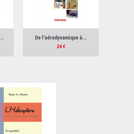
Auteurs :
..
De l'aérodynamique à...
Henri-Claude Boisson
,
Pierre Crausse
Prix
24 €