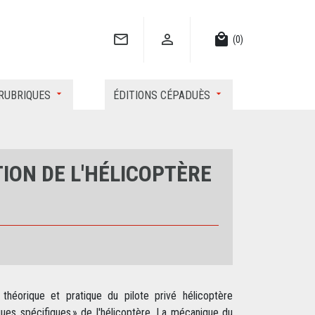


local_mall
(0)
RUBRIQUES
ÉDITIONS CÉPADUÈS
TION DE L'HÉLICOPTÈRE
théorique et pratique du pilote privé hélicoptère
ques spécifiques » de l'hélicoptère. La mécanique du