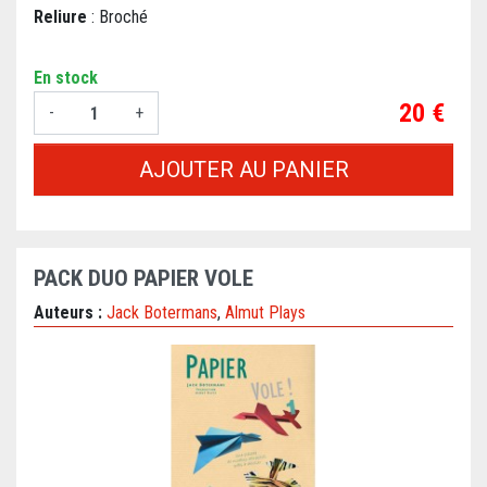
Reliure
: Broché
En stock
Prix
20 €
-
+
AJOUTER AU PANIER
PACK DUO PAPIER VOLE
Auteurs :
Jack Botermans
,
Almut Plays