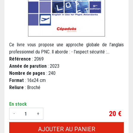
Ce livre vous propose une approche globale de l'anglais
professionnel du PNC. Il aborde : - l'aspect sécurité :...
Référence
: 2069
Année de parution
: 2023
Nombre de pages
: 240
Format
: 16x24 cm
Reliure
: Broché
En stock
Prix
20 €
-
+
AJOUTER AU PANIER