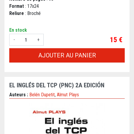
Format
: 17x24
Reliure
: Broché
En stock
Prix
15 €
-
+
AJOUTER AU PANIER
EL INGLÉS DEL TCP (PNC) 2A EDICIÓN
Auteurs :
Belén Dupetit
,
Almut Plays