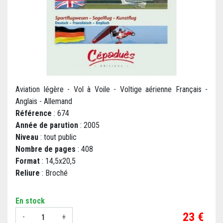
Aviation légère - Vol à Voile - Voltige aérienne Français -
Anglais - Allemand
Référence
: 674
Année de parution
: 2005
Niveau
: tout public
Nombre de pages
: 408
Format
: 14,5x20,5
Reliure
: Broché
En stock
Prix
23 €
-
+