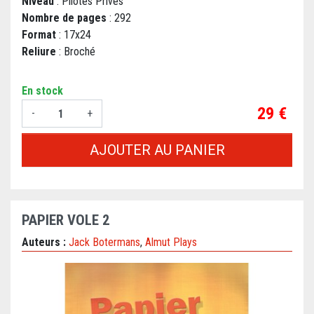
Niveau
: Pilotes Privés
Nombre de pages
: 292
Format
: 17x24
Reliure
: Broché
En stock
Prix
29 €
-
+
AJOUTER AU PANIER
PAPIER VOLE 2
Auteurs :
Jack Botermans
,
Almut Plays