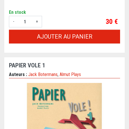
En stock
Prix
30 €
-
+
AJOUTER AU PANIER
PAPIER VOLE 1
Auteurs :
Jack Botermans
,
Almut Plays