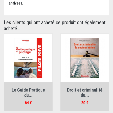
analyses.
Les clients qui ont acheté ce produit ont également
acheté...
Le Guide Pratique
Droit et criminalité
du...
du...
Prix
Prix
64 €
20 €