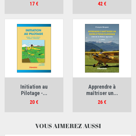
Prix
Prix
17 €
42 €
Initiation au
Apprendre à
Pilotage -...
maîtriser un...
Prix
Prix
20 €
26 €
VOUS AIMEREZ AUSSI