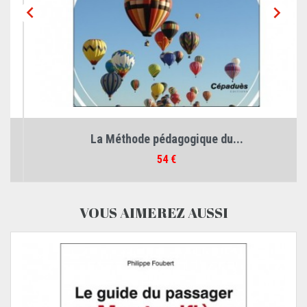


La Méthode pédagogique du...
Prix
54 €
VOUS AIMEREZ AUSSI