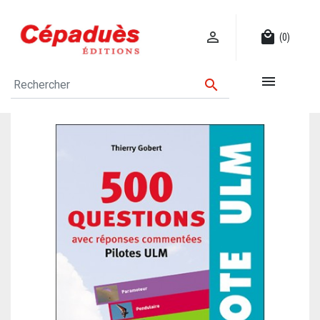

local_mall
(0)

