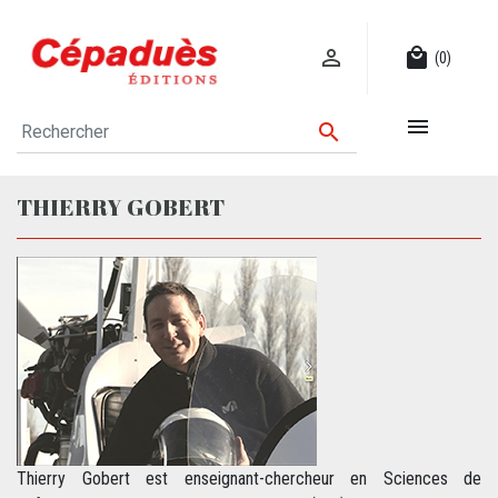

local_mall
(0)


THIERRY GOBERT
Thierry Gobert est enseignant-chercheur en Sciences de