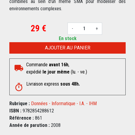
combinés au sein d'un même SMA pour modéliser des
environnements complexes.
29 €
-
+
En stock
AJOUTER AU PANIER
Commande
avant 16h
,
expédié
le jour même
(lu. - ve.)
Livraison express
sous 48h.
Rubrique :
Données - Informatique - I.A. - IHM
ISBN :
9782854288612
Référence :
861
Année de parution :
2008