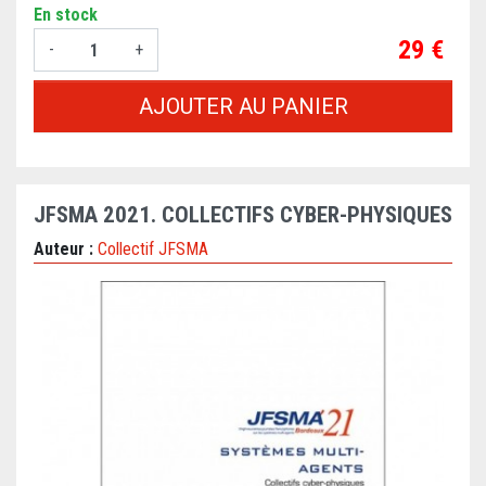
En stock
Prix
29 €
-
+
AJOUTER AU PANIER
JFSMA 2021. COLLECTIFS CYBER-PHYSIQUES
Auteur :
Collectif JFSMA