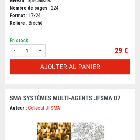
Niveau
: Spécialistes
Nombre de pages
: 224
Format
: 17x24
Reliure
: Broché
En stock
Prix
29 €
-
+
AJOUTER AU PANIER
SMA SYSTÈMES MULTI-AGENTS JFSMA 07
Auteur :
Collectif JFSMA