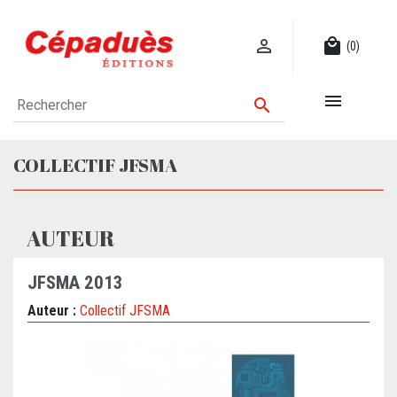

local_mall
(0)


COLLECTIF JFSMA
AUTEUR
JFSMA 2013
Auteur :
Collectif JFSMA