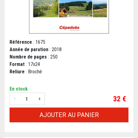
Référence
: 1675
Année de parution
: 2018
Nombre de pages
: 250
Format
: 17x24
Reliure
: Broché
En stock
Prix
32 €
-
+
AJOUTER AU PANIER