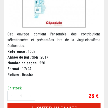
Cet ouvrage contient l'ensemble des contributions
sélectionnées et présentées lors de la vingt-cinquième
édition des...
Référence
: 1602
Année de parution
: 2017
Nombre de pages
: 220
Format
: 17x24
Reliure
: Broché
En stock
Prix
28 €
-
+