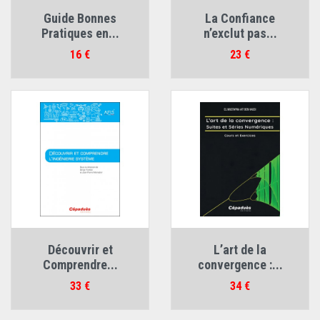
Guide Bonnes
La Confiance
Pratiques en...
n’exclut pas...
Prix
Prix
16 €
23 €
Découvrir et
L’art de la
Comprendre...
convergence :...
Prix
Prix
33 €
34 €