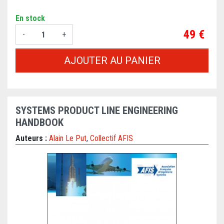
En stock
Prix
49 €
-
+
AJOUTER AU PANIER
SYSTEMS PRODUCT LINE ENGINEERING
HANDBOOK
Auteurs :
Alain Le Put
,
Collectif AFIS