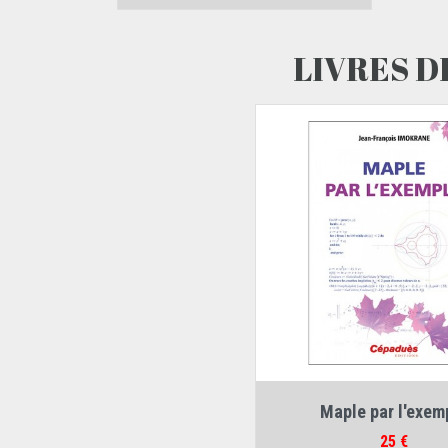
LIVRES D
Auteur :
Jean-François Im
Maple par l'exem
Prix
25 €