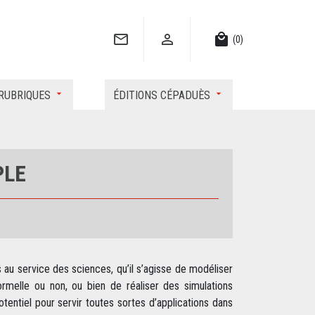


local_mall
(0)
RUBRIQUES
ÉDITIONS CÉPADUÈS
PLE
s au service des sciences, qu’il s’agisse de modéliser
elle ou non, ou bien de réaliser des simulations
tentiel pour servir toutes sortes d’applications dans