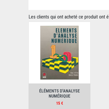
Les clients qui ont acheté ce produit ont 
Auteurs :
Marc Attéia
,
Michel Pradel
ÉLÉMENTS D'ANALYSE
NUMÉRIQUE
Prix
15 €