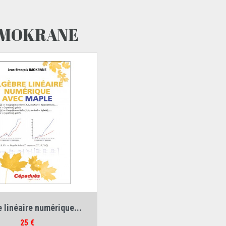
 IMOKRANE
 :
Jean-François Imokrane
 linéaire numérique...
Prix
25 €