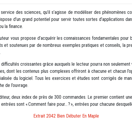
 au service des sciences, qu’il s’agisse de modéliser des phénomènes c
dispose d’un grand potentiel pour servir toutes sortes d’applications da
ou la finance.
l’auteur vous propose d’acquérir les connaissances fondamentales pour 
 et soutenues par de nombreux exemples pratiques et conseils, la prem
.
difficultés croissantes grâce auxquels le lecteur pourra non seulement v
es, dont les contenus plus complexes offriront à chacune et chacun l’o
cialisée du logiciel. Tous les exercices et études sont corrigés de man
che de l’ouvrage.
l’éditeur, deux index de près de 300 commandes. Le premier contient un
s entrées sont « Comment faire pour… ? », entrées pour chacune desquel
Extrait 2042 Bien Débuter En Maple