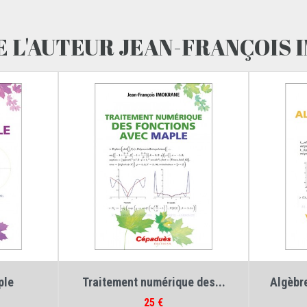
E L'AUTEUR JEAN-FRANÇOIS
okrane
,
Auteur :
Jean-François Imokrane
Auteur
ple
Traitement numérique des...
Algèbre
Prix
25 €