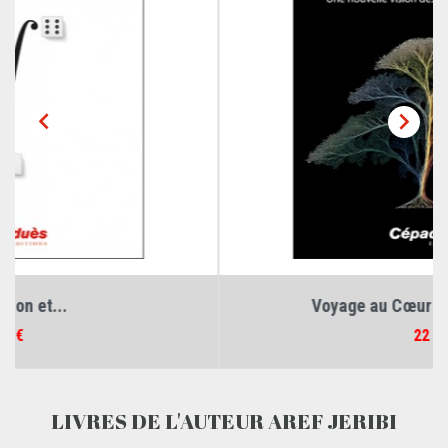


Voyage au Cœur des Espaces...
Prix
22 €
LIVRES DE L'AUTEUR AREF JERIBI