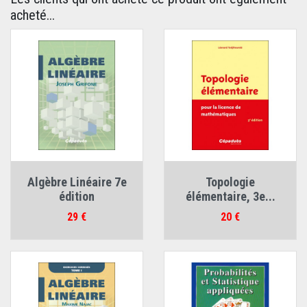
acheté...
Algèbre Linéaire 7e
Topologie
édition
élémentaire, 3e...
Prix
Prix
29 €
20 €