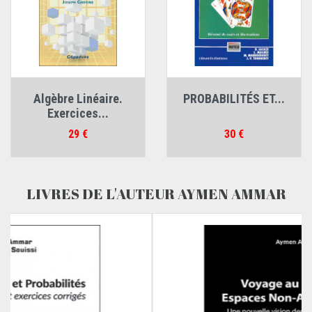
Algèbre Linéaire.
PROBABILITÉS ET...
Exercices...
Prix
Prix
29 €
30 €
LIVRES DE L'AUTEUR AYMEN AMMAR